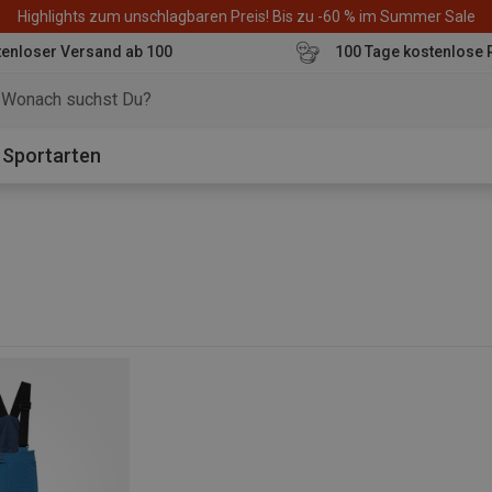
Highlights zum unschlagbaren Preis! Bis zu -60 % im Summer Sale
enloser Versand ab 100
100 Tage kostenlose 
o
Sportarten