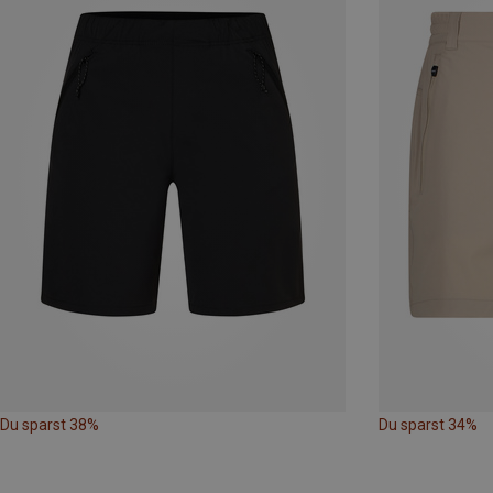
Du sparst 38%
Du sparst 34%