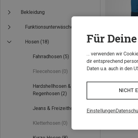
Bekleidung
Funktionsunterwäsche
Für Deine 
Hosen
(18)
… verwenden wir Cookies
Fahrradhosen
(5)
Du sparst 21%
dir entsprechend person
Daten u.a. auch in den 
Fleecehosen
(0)
Hardshellhosen &
NICHT 
Regenhosen
(2)
Jeans & Freizeithosen
(1)
Einstellungen
Datenschu
Kletterhosen
(0)
Kurze Hosen
(8)