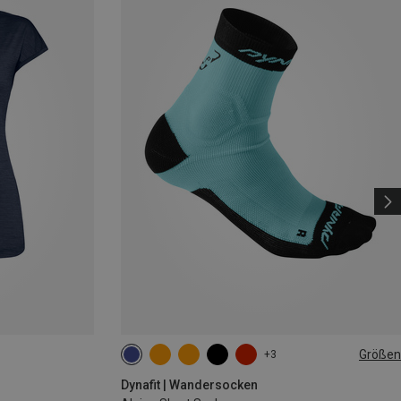
Größen
+3
35|36|37|38
39|40|41|42
43|44|45|46
Dynafit | Wandersocken