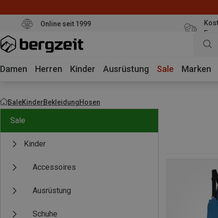
Kost
Online seit 1999
Eur
Damen
Herren
Kinder
Ausrüstung
Sale
Marken
Sale
Kinder
Bekleidung
Hosen
Sale
Kinder
Accessoires
Ausrüstung
Schuhe