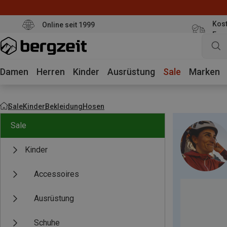
Kost
Online seit 1999
Eur
Damen
Herren
Kinder
Ausrüstung
Sale
Marken
Sale
Kinder
Bekleidung
Hosen
Sale
Kinder
Accessoires
Ausrüstung
Schuhe