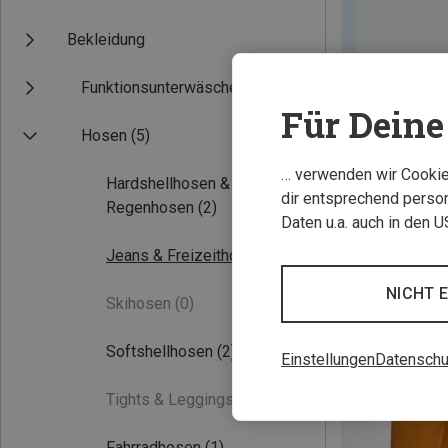
Bekleidung
Funktionsunterwäsche
Für Deine 
Hosen
(5)
… verwenden wir Cookies
Hardshellhosen &
dir entsprechend person
Regenhosen
(2)
Daten u.a. auch in den 
Jeans & Freizeithosen
(1)
NICHT 
Skihosen
(0)
Softshellhosen
(2)
Einstellungen
Datenschu
Tights & Leggings
(0)
Fahrradhosen
(1)