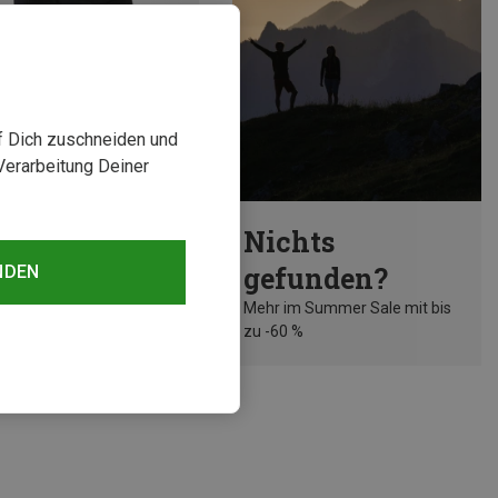
uf Dich zuschneiden und
Verarbeitung Deiner
rst 34%
Nichts
gefunden?
NDEN
Mehr im Summer Sale mit bis
zu -60 %