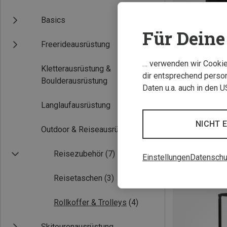
Basics
Für Deine 
Freerideausrüstung
… verwenden wir Cookies
Kletterausrüstung &
dir entsprechend person
Boulderausrüstung
Daten u.a. auch in den 
Du sparst 25%
Langlaufausrüstung
NICHT 
Outdoor & Reiseausrüstung
Reisezubehör
(7)
Einstellungen
Datenschu
Reisetaschen
(3)
Rollkoffer & Trolleys
(4)
Skitourenausrüstung