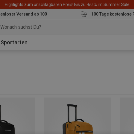
Highlights zum unschlagbaren Preis! Bis zu -60 % im Summer Sale
enloser Versand ab 100
100 Tage kostenlose 
o
Sportarten