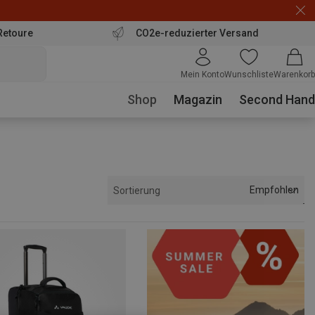
Retoure
CO2e-reduzierter Versand
Mein Konto
Wunschliste
Warenkorb
Shop
Magazin
Second Hand
Empfohlen
Sortierung