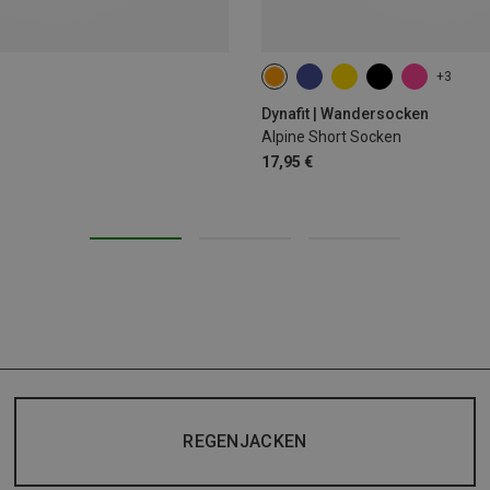
+3
35|36|37|38
39|40|41|42
43
Dynafit | Wandersocken
Alpine Short Socken
17,95 €
REGENJACKEN