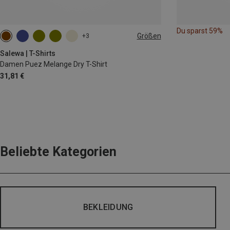
Du sparst 59%
Größen
+3
XS
S
M
L
XL
XXL
Salewa | T-Shirts
Damen Puez Melange Dry T-Shirt
31,81 €
Beliebte Kategorien
BEKLEIDUNG