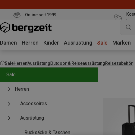
Kost
Online seit 1999
Eur
Damen
Herren
Kinder
Ausrüstung
Sale
Marken
Sale
Herren
Ausrüstung
Outdoor & Reiseausrüstung
Reisezubehör
Sale
Herren
Accessoires
Ausrüstung
Rucksäcke & Taschen