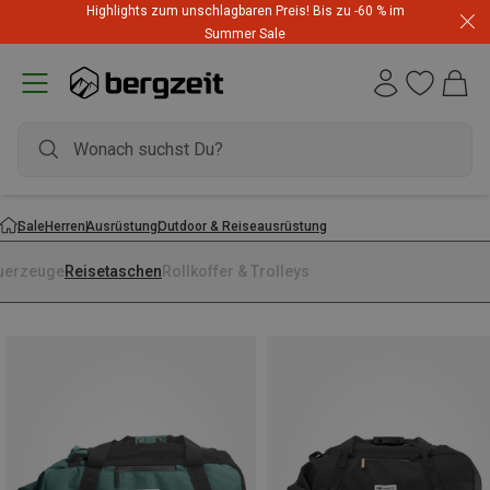
Highlights zum unschlagbaren Preis! Bis zu -60 % im
Summer Sale
Sale
Herren
Ausrüstung
Outdoor & Reiseausrüstung
uerzeuge
Reisetaschen
Rollkoffer & Trolleys