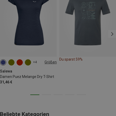
Du sparst 59%
Größen
+4
M
L
XL
XXL
Salewa
Damen Puez Melange Dry T-Shirt
31,46 €
Beliebte Kategorien