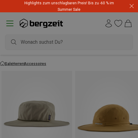
Highlights zum unschlagbaren Preis! Bis zu -60 % im
Summer Sale
Sale
Herren
Accessoires