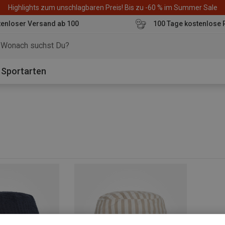
Highlights zum unschlagbaren Preis! Bis zu -60 % im Summer Sale
enloser Versand ab 100
100 Tage kostenlose 
o
Sportarten