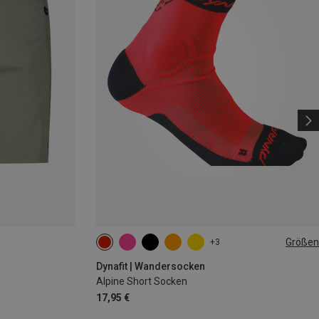
Größen
+3
39|40|41|42
43|44|45|46
Dynafit | Wandersocken
Alpine Short Socken
17,95 €