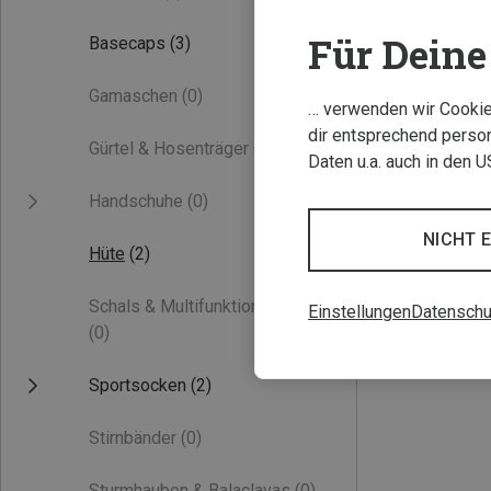
Für Deine 
Basecaps
(3)
Gamaschen
(0)
… verwenden wir Cookies
dir entsprechend person
Gürtel & Hosenträger
(0)
Daten u.a. auch in den 
Handschuhe
(0)
Du sparst 33%
NICHT 
Hüte
(2)
Schals & Multifunktionstücher
Einstellungen
Datenschu
(0)
Sportsocken
(2)
Stirnbänder
(0)
Sturmhauben & Balaclavas
(0)