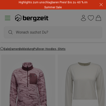
Highlights zum unschlagbaren Preis! Bis zu -60 % im
Summer Sale
Sale
Damen
Bekleidung
Pullover, Hoodies, Shirts