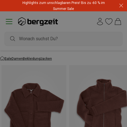
Highlights zum unschlagbaren Preis! Bis zu -60 % im
Summer Sale
Sale
Damen
Bekleidung
Jacken