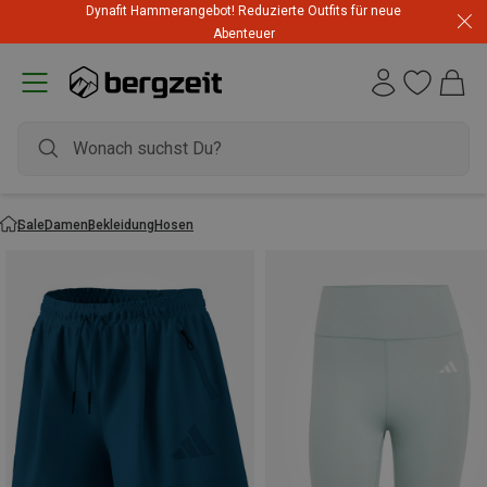
Dynafit Hammerangebot! Reduzierte Outfits für neue
Abenteuer
Sale
Damen
Bekleidung
Hosen