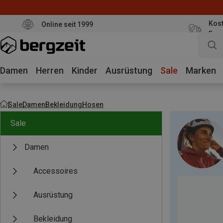
Kost
Online seit 1999
Eur
Damen
Herren
Kinder
Ausrüstung
Sale
Marken
Sale
Damen
Bekleidung
Hosen
Sale
Damen
Accessoires
Ausrüstung
Bekleidung