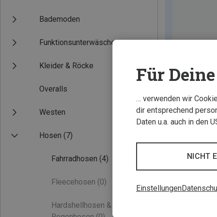
Bademoden
Funktionsunterwäsche
Kleider & Röcke
Für Deine 
Overalls
… verwenden wir Cookies
dir entsprechend person
Westen
Daten u.a. auch in den 
Hosen
(7)
NICHT 
Fahrradhosen
(4)
Fleecehosen
(0)
Einstellungen
Datenschu
Hardshellhosen &
Regenhosen
(0)