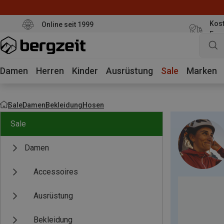
Kost
Online seit 1999
Eur
Damen
Herren
Kinder
Ausrüstung
Sale
Marken
Sale
Damen
Bekleidung
Hosen
Sale
Damen
Accessoires
Ausrüstung
Bekleidung