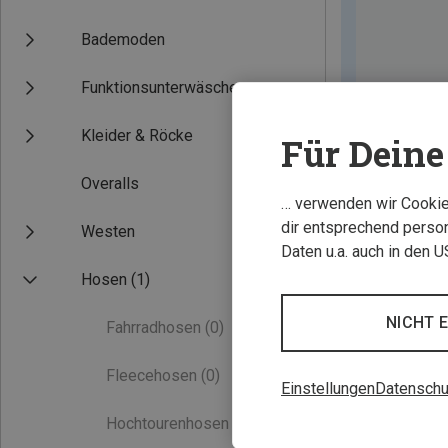
Bademoden
Funktionsunterwäsche
Kleider & Röcke
Für Deine 
Overalls
… verwenden wir Cookies
dir entsprechend person
Westen
Daten u.a. auch in den 
Hosen
(1)
NICHT 
Fahrradhosen
(0)
Fleecehosen
(0)
Einstellungen
Datenschu
Hochtourenhosen
(0)