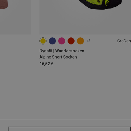
Größen
+3
35|36|37|38
39|40|41|42
43|44|45|46
Dynafit | Wandersocken
Alpine Short Socken
16,52 €