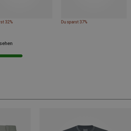
rst 32%
Du sparst 37%
esehen