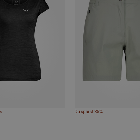
%
Du sparst 35%