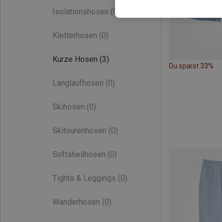
Isolationshosen
(0)
Kletterhosen
(0)
Kurze Hosen
(3)
Du sparst 33%
Langlaufhosen
(0)
Skihosen
(0)
Skitourenhosen
(0)
Softshellhosen
(0)
Tights & Leggings
(0)
Wanderhosen
(0)