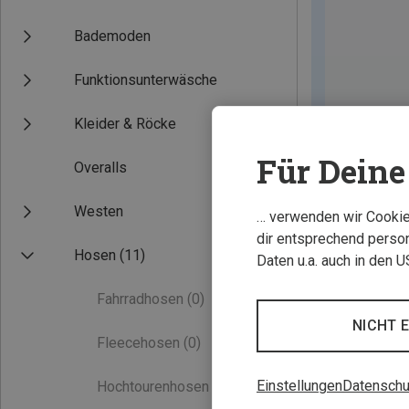
Bademoden
Funktionsunterwäsche
Kleider & Röcke
Für Deine 
Overalls
Westen
… verwenden wir Cookies
dir entsprechend person
Hosen
(11)
Daten u.a. auch in den 
Fahrradhosen
(0)
NICHT 
Fleecehosen
(0)
Einstellungen
Datenschu
Hochtourenhosen
(0)