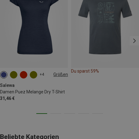
Du sparst 59%
Größen
+4
M
L
XL
XXL
Salewa
Damen Puez Melange Dry T-Shirt
31,46 €
Beliebte Kategorien