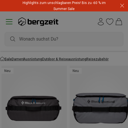
Highlights zum unschlagbaren Preis! Bis zu -60 % im
Summer Sale
Sale
Damen
Ausrüstung
Outdoor & Reiseausrüstung
Reisezubehör
Neu
Neu