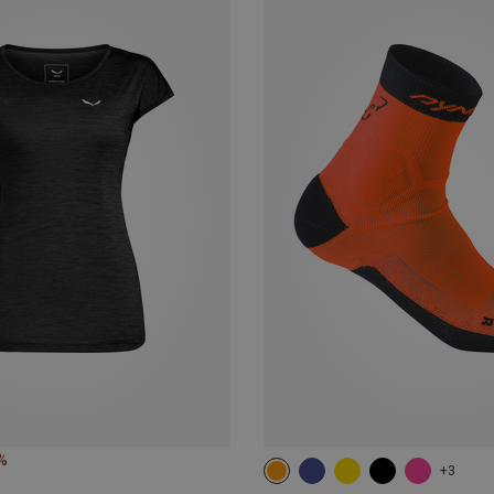
%
+3
35|36|37|38
39|40|41|42
43