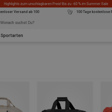
Highlights zum unschlagbaren Preis! Bis zu -60 % im Summer Sale
enloser Versand ab 100
100 Tage kostenlose 
o
Sportarten