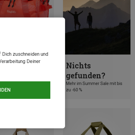
uf Dich zuschneiden und
rst 43%
Verarbeitung Deiner
Nichts
gefunden?
Mehr im Summer Sale mit bis
NDEN
zu -60 %