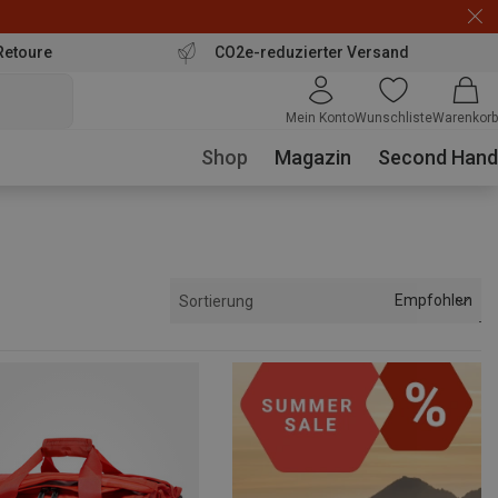
Retoure
CO2e-reduzierter Versand
Mein Konto
Wunschliste
Warenkorb
Shop
Magazin
Second Hand
Empfohlen
Sortierung