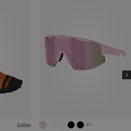
Größen
+11
|44|45|46