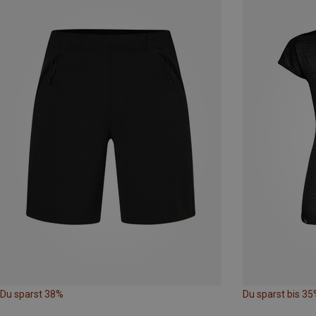
Du sparst 38%
Du sparst bis 35