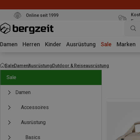
Kost
Online seit 1999
Eur
Damen
Herren
Kinder
Ausrüstung
Sale
Marken
Sale
Damen
Ausrüstung
Outdoor & Reiseausrüstung
Sale
Damen
Accessoires
Ausrüstung
Basics