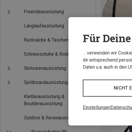
Freerideausrüstung
Langlaufausrüstung
Für Deine 
Rucksäcke & Taschen
… verwenden wir Cookies
Schneeschuhe & Rodel
Du sparst 32%
dir entsprechend person
Daten u.a. auch in den 
Skitourenausrüstung
Splitboardausrüstung
NICHT 
Kletterausrüstung &
Boulderausrüstung
Einstellungen
Datenschu
Outdoor & Reiseausrüstung
(8)
Reisezubehör
(8)