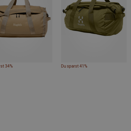
rst 34%
Du sparst 41%