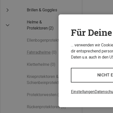
Brillen & Goggles
Helme &
Protektoren
(2)
Für Deine 
Ellenbogenprotektoren
(0)
… verwenden wir Cookies
dir entsprechend person
Fahrradhelme
(0)
Daten u.a. auch in den 
Kletterhelme
(0)
NICHT 
Knieprotektoren &
Schienbeinprotektoren
(0)
Einstellungen
Datenschu
Protektorwesten
(0)
Rückenprotektoren
(0)