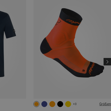
Größen
+3
35|36|37|38
39|40|41|42
43|44|45|46