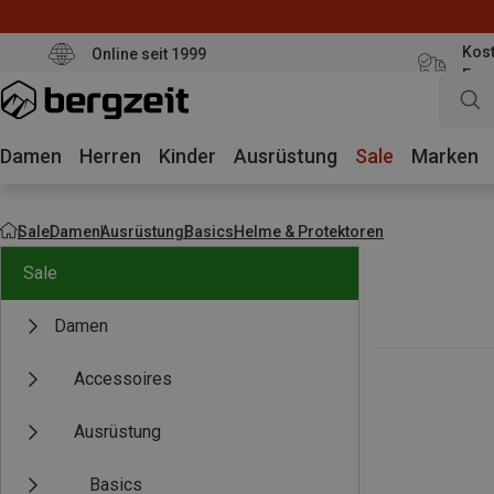
Kost
Online seit 1999
Eur
Damen
Herren
Kinder
Ausrüstung
Sale
Marken
Sale
Damen
Ausrüstung
Basics
Helme & Protektoren
Sale
Damen
Accessoires
Ausrüstung
Basics