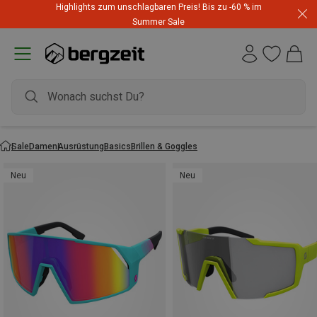
Highlights zum unschlagbaren Preis! Bis zu -60 % im
Summer Sale
Sale
Damen
Ausrüstung
Basics
Brillen & Goggles
Neu
Neu