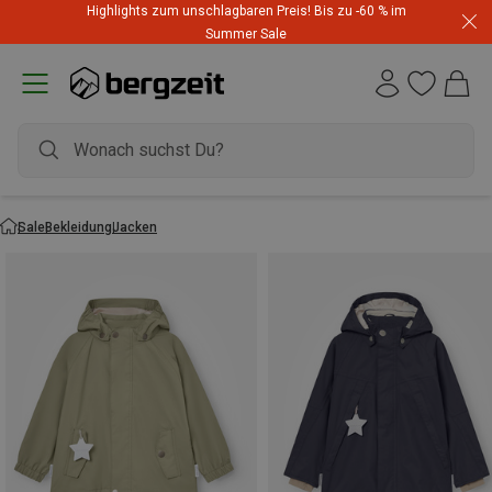
Highlights zum unschlagbaren Preis! Bis zu -60 % im
Summer Sale
Sale
Bekleidung
Jacken