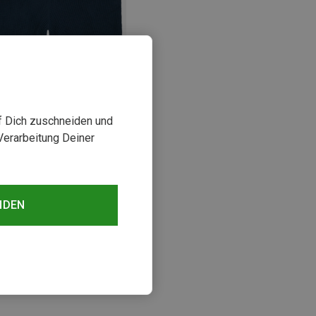
uf Dich zuschneiden und
rst 34%
Verarbeitung Deiner
sehen
NDEN