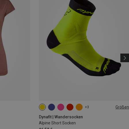
Größen
+3
35|36|37|38
39|40|41|42
43|44|45|46
Dynafit | Wandersocken
Alpine Short Socken