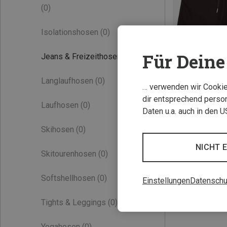
(0)
Isolationshosen
(0)
Für Deine 
Jeans & Freizeithosen
(3)
Langlaufhosen
(0)
… verwenden wir Cookies
Du sparst 34%
dir entsprechend person
Laufhosen
(0)
Daten u.a. auch in den 
Skihosen
(0)
NICHT 
Skitourenhosen
(0)
Softshellhosen
(0)
Einstellungen
Datenschu
Tights & Leggings
(0)
Yogahosen
(0)