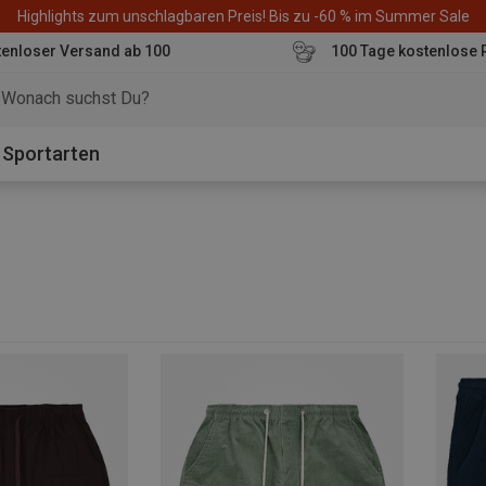
Highlights zum unschlagbaren Preis! Bis zu -60 % im Summer Sale
enloser Versand ab 100
100 Tage kostenlose 
o
Sportarten