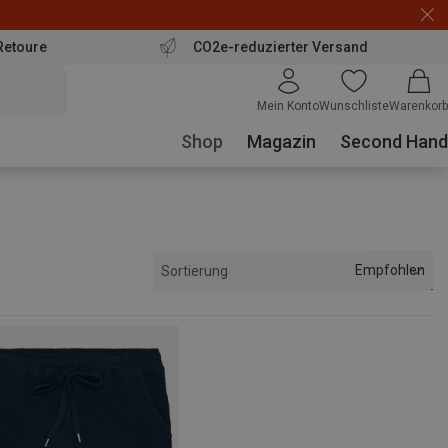
Retoure
CO2e-reduzierter Versand
Mein Konto
Wunschliste
Warenkorb
Shop
Magazin
Second Hand
Empfohlen
Sortierung