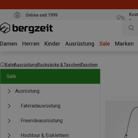
Kost
Online seit 1999
Eur
Damen
Herren
Kinder
Ausrüstung
Sale
Marken
Sale
Ausrüstung
Rucksäcke & Taschen
Taschen
Sale
Ausrüstung
Fahrradausrüstung
Freerideausrüstung
Hochtour & Eisklettern