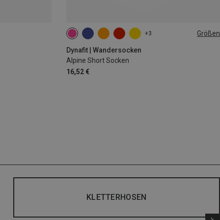
Größen
+3
35|36|37|38
39|40|41|42
43|44|45|46
Dynafit | Wandersocken
Alpine Short Socken
16,52 €
KLETTERHOSEN