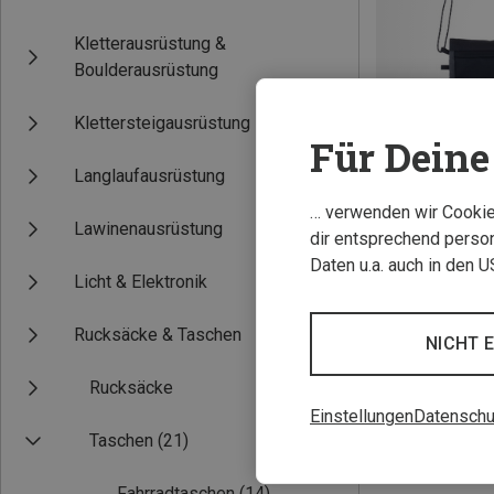
Kletterausrüstung &
Boulderausrüstung
Klettersteigausrüstung
Für Deine 
Langlaufausrüstung
… verwenden wir Cookies
Du sparst 23%
Lawinenausrüstung
dir entsprechend person
Daten u.a. auch in den 
Licht & Elektronik
Rucksäcke & Taschen
NICHT 
Rucksäcke
Einstellungen
Datenschu
Taschen
(21)
Fahrradtaschen
(14)