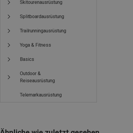
Skitourenausrüstung
Splitboardausrüstung
Trailrunningausrüstung
Yoga & Fitness
Basics
Outdoor &
Reiseausrüstung
Telemarkausrüstung
Ähnliche wie zuletzt gesehen