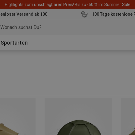
Highlights zum unschlagbaren Preis! Bis zu -60 % im Summer Sale
enloser Versand ab 100
100 Tage kostenlose 
o
Sportarten