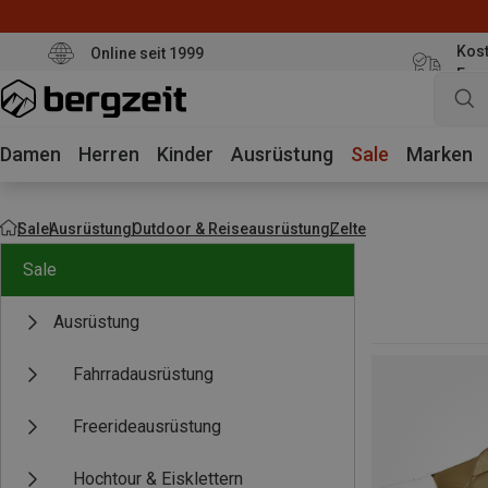
Kost
Online seit 1999
Eur
Damen
Herren
Kinder
Ausrüstung
Sale
Marken
Sale
Ausrüstung
Outdoor & Reiseausrüstung
Zelte
Sale
Ausrüstung
Fahrradausrüstung
Freerideausrüstung
Hochtour & Eisklettern