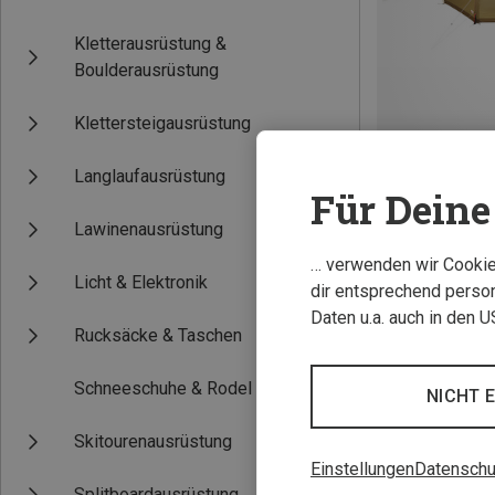
Kletterausrüstung &
Boulderausrüstung
Klettersteigausrüstung
Langlaufausrüstung
Für Deine 
Du sparst 24%
Lawinenausrüstung
… verwenden wir Cookies
Licht & Elektronik
dir entsprechend person
Daten u.a. auch in den 
Rucksäcke & Taschen
Schneeschuhe & Rodel
NICHT 
Skitourenausrüstung
Einstellungen
Datenschu
Splitboardausrüstung