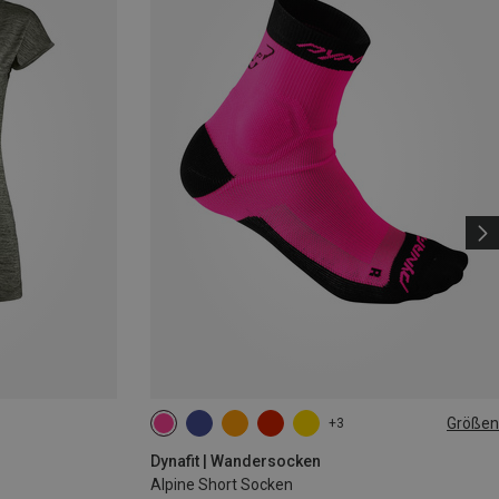
Größen
+3
35|36|37|38
39|40|41|42
43|44|45|46
Dynafit | Wandersocken
Alpine Short Socken