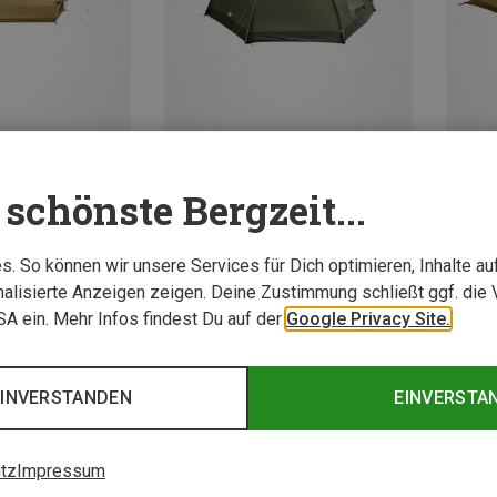
schönste Bergzeit...
Du sparst 24%
Du spa
. So können wir unsere Services für Dich optimieren, Inhalte a
alisierte Anzeigen zeigen. Deine Zustimmung schließt ggf. die 
3 von 3 Artikel ange
USA ein. Mehr Infos findest Du auf der
Google Privacy Site.
EINVERSTANDEN
EINVERSTA
tz
Impressum