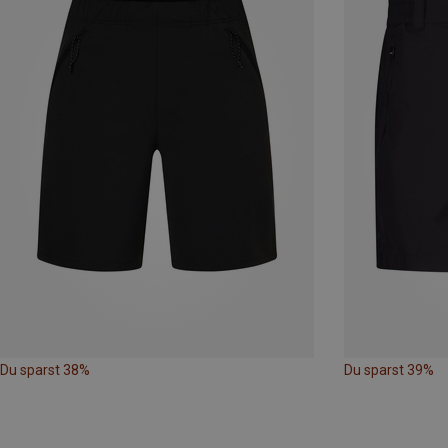
Du sparst 38%
Du sparst 39%