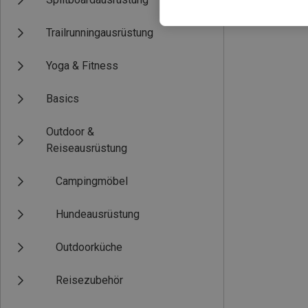
Trailrunningausrüstung
Yoga & Fitness
Basics
Outdoor &
Reiseausrüstung
Campingmöbel
Hundeausrüstung
Outdoorküche
Reisezubehör