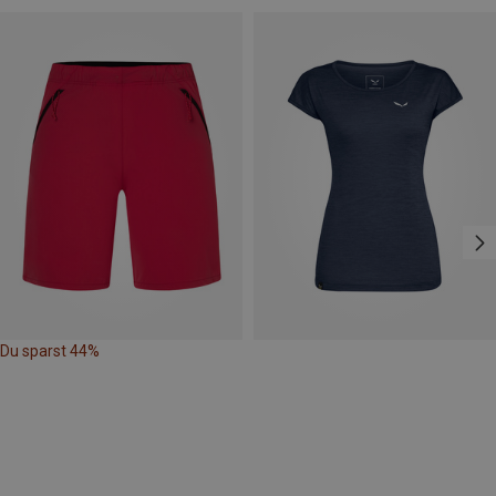
Du sparst 44%