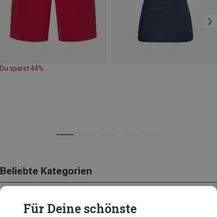
Du sparst 44%
Beliebte Kategorien
Für Deine schönste
BEKLEIDUNG