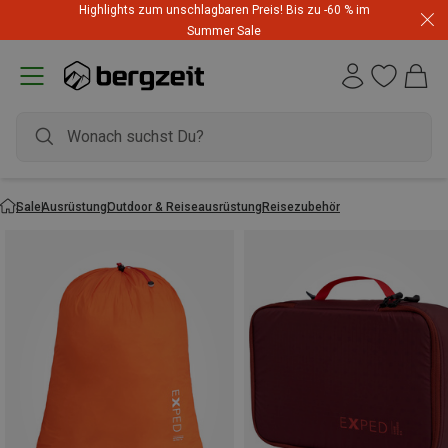
Highlights zum unschlagbaren Preis! Bis zu -60 % im
Summer Sale
Sale
Ausrüstung
Outdoor & Reiseausrüstung
Reisezubehör