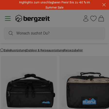
Highlights zum unschlagbaren Preis! Bis zu -60 % im
Summer Sale
Sale
Ausrüstung
Outdoor & Reiseausrüstung
Reisezubehör