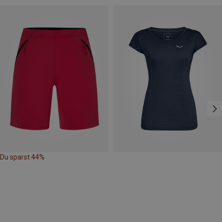
Du sparst 44%