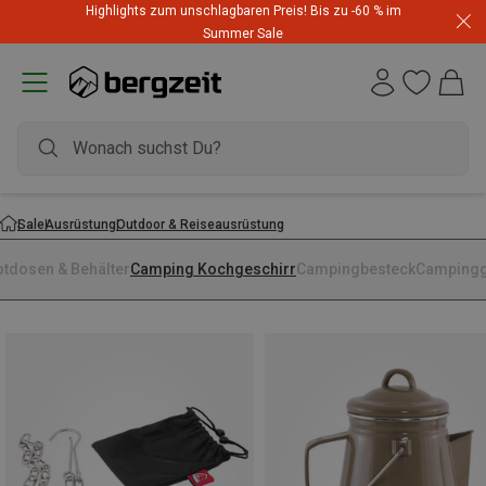
Highlights zum unschlagbaren Preis! Bis zu -60 % im
Summer Sale
Sale
Ausrüstung
Outdoor & Reiseausrüstung
otdosen & Behälter
Camping Kochgeschirr
Campingbesteck
Campingg