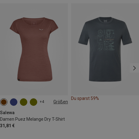
Du sparst 59%
Größen
+4
XS
S
M
L
XL
XXL
Salewa
Damen Puez Melange Dry T-Shirt
31,81 €