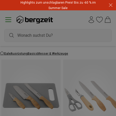
Highlights zum unschlagbaren Preis! Bis zu -60 % im
Summer Sale
Sale
Ausrüstung
Basics
Messer & Werkzeuge