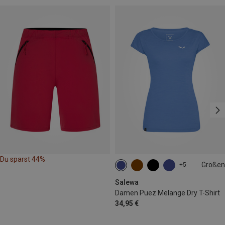
Du sparst 44%
Größen
+5
XS
S
M
L
Salewa
Damen Puez Melange Dry T-Shirt
34,95 €