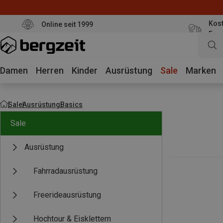
Kost
Online seit 1999
Eur
Damen
Herren
Kinder
Ausrüstung
Sale
Marken
Sale
Ausrüstung
Basics
Sale
Ausrüstung
Fahrradausrüstung
Freerideausrüstung
Hochtour & Eisklettern