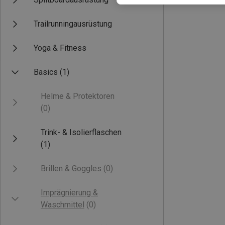
Trailrunningausrüstung
Yoga & Fitness
Basics
(1)
Helme & Protektoren
(0)
Trink- & Isolierflaschen
(1)
Brillen & Goggles
(0)
Imprägnierung &
Waschmittel
(0)