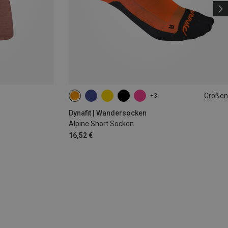
Größen
+3
35|36|37|38
39|40|41|42
43|44|45|46
Dynafit | Wandersocken
Alpine Short Socken
16,52 €