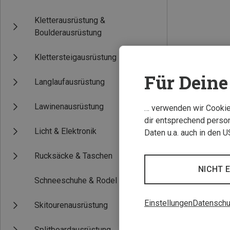
Kletterausrüstung &
Boulderausrüstung
Klettersteigausrüstung
Für Deine 
Langlaufausrüstung
Lawinenausrüstung
… verwenden wir Cookies
dir entsprechend person
Licht & Elektronik
Daten u.a. auch in den 
Rucksäcke & Taschen
NICHT 
Schneeschuhe & Rodel
Einstellungen
Datenschu
Skitourenausrüstung
Splitboardausrüstung