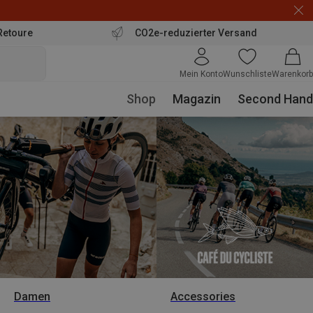
Retoure
CO2e-reduzierter Versand
Mein Konto
Wunschliste
Warenkorb
Shop
Magazin
Second Hand
Damen
Accessories