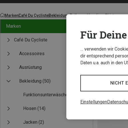
Marken
Café Du Cycliste
Bekleidung
Pullover, Hoodies, Shirts
Marken
Für Deine 
Café Du Cycliste
… verwenden wir Cookies
Accessoires
dir entsprechend person
Daten u.a. auch in den 
Ausrüstung
Bekleidung
(50)
NICHT 
Funktionsunterwäsche
(3)
Einstellungen
Datenschu
Hosen
(14)
Jacken
(2)