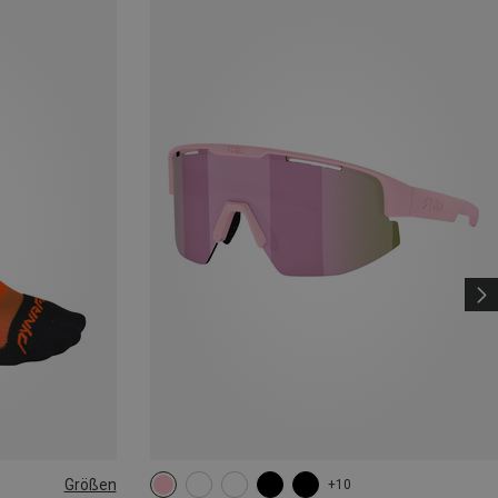
Größen
+10
|44|45|46