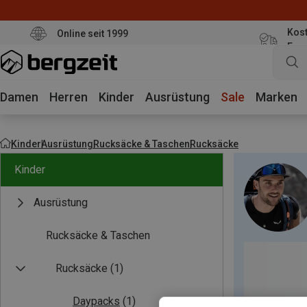
Kost
Online seit 1999
Eur
Damen
Herren
Kinder
Ausrüstung
Sale
Marken
Kinder
Ausrüstung
Rucksäcke & Taschen
Rucksäcke
Kinder
Ausrüstung
Rucksäcke & Taschen
Rucksäcke
(1)
Daypacks
(1)