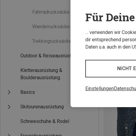
Fahrradrucksäcke
(0)
Für Deine 
Wanderrucksäcke
(0)
… verwenden wir Cookies
dir entsprechend person
Trekkingrucksäcke
(0)
Daten u.a. auch in den 
Outdoor & Reiseausrüstung
NICHT 
Kletterausrüstung &
Boulderausrüstung
Einstellungen
Datenschu
Basics
Skitourenausrüstung
Schneeschuhe & Rodel
Freerideausrüstung