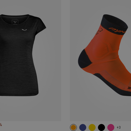
%
+3
35|36|37|38
39|40|41|42
43