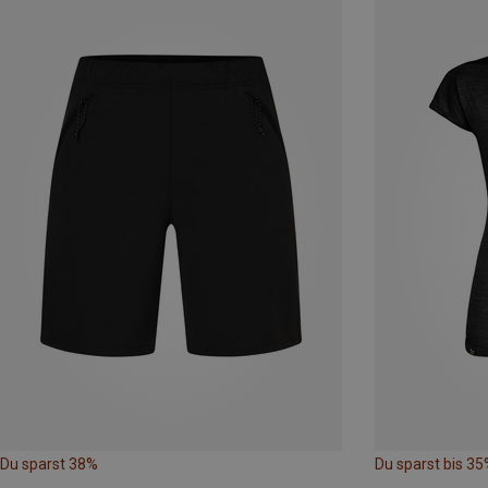
Du sparst 38%
Du sparst bis 35