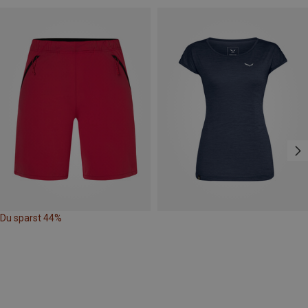
Du sparst 44%