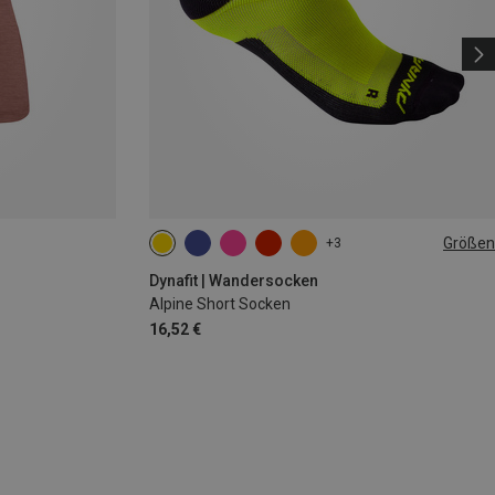
Größen
+3
35|36|37|38
39|40|41|42
43|44|45|46
Dynafit | Wandersocken
Alpine Short Socken
16,52 €