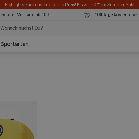
Highlights zum unschlagbaren Preis! Bis zu -60 % im Summer Sale
enloser Versand ab 100
100 Tage kostenlose 
o
Sportarten