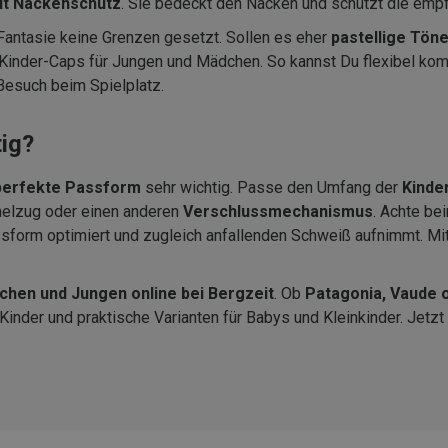
it Nackenschutz
. Sie bedeckt den Nacken und schützt die emp
Fantasie keine Grenzen gesetzt. Sollen es eher
pastellige Tön
 Kinder-Caps für Jungen und Mädchen. So kannst Du flexibel kom
 Besuch beim Spielplatz.
tig?
perfekte Passform
sehr wichtig. Passe den Umfang der
Kinde
nnelzug oder einen anderen
Verschlussmechanismus
. Achte be
sform optimiert und zugleich anfallenden Schweiß aufnimmt. Mit
chen und Jungen online bei Bergzeit
. Ob
Patagonia, Vaude 
nder und praktische Varianten für Babys und Kleinkinder. Jetzt 