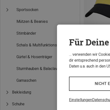
Sportsocken
Mützen & Beanies
Stirnbänder
Für Deine 
Schals & Multifunktionstücher
Du sparst 32%
… verwenden wir Cookies
Gürtel & Hosenträger
dir entsprechend person
Daten u.a. auch in den 
Sturmhauben & Balaclavas
Gamaschen
NICHT 
Bekleidung
Einstellungen
Datenschu
Schuhe