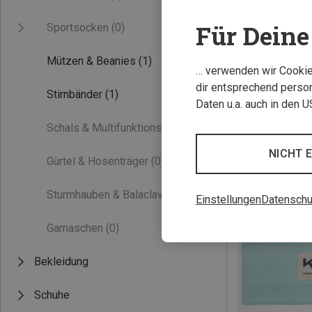
Für Deine 
Sportsocken
(0)
Mützen & Beanies
(1)
… verwenden wir Cookies
dir entsprechend person
Stirnbänder
(1)
Daten u.a. auch in den 
Schals & Multifunktionstücher
(0)
NICHT 
Gürtel & Hosenträger
(0)
Sturmhauben & Balaclavas
(0)
Einstellungen
Datenschu
Gamaschen
(0)
Bekleidung
Schuhe