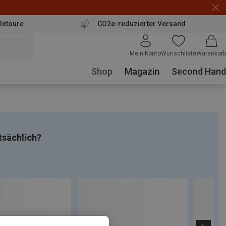
Retoure
CO2e-reduzierter Versand
Mein Konto
Wunschliste
Warenkorb
Shop
Magazin
Second Hand
tsächlich?