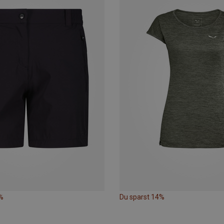
%
Du sparst 14%