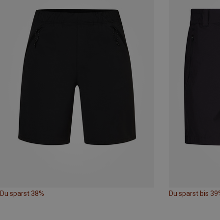
Du sparst 38%
Du sparst bis 39