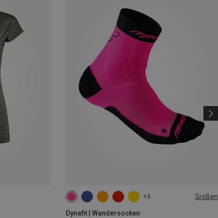
Größen
+3
35|36|37|38
39|40|41|42
43|44|45|46
Dynafit | Wandersocken