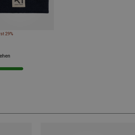
rst 29%
sehen