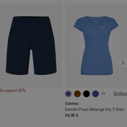
Du sparst 42%
Größen
+5
XS
S
M
L
Salewa
Damen Puez Melange Dry T-Shirt
34,95 €