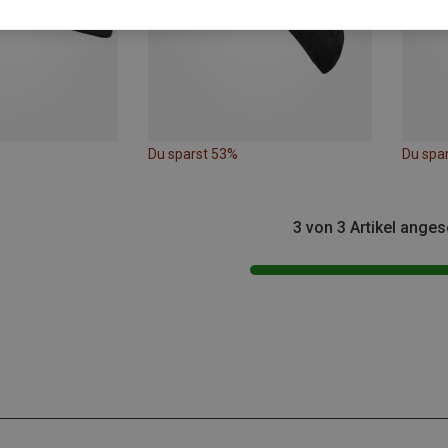
Du sparst 53%
Du spa
3 von 3 Artikel ange