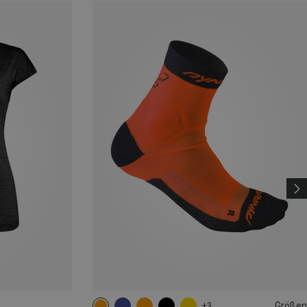
Größen
+3