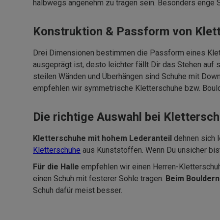
halbwegs angenehm zu tragen sein. Besonders enge S
Konstruktion & Passform von Klet
Drei Dimensionen bestimmen die Passform eines Klet
ausgepr
ä
gt ist, desto leichter f
ä
llt Dir das Stehen auf
steilen W
ä
nden und Überh
ä
ngen sind Schuhe mit Downt
empfehlen wir symmetrische Kletterschuhe bzw. Bould
Die richtige Auswahl bei Klettersc
Kletterschuhe mit hohem Lederanteil
dehnen sich l
Kletterschuhe
aus Kunststoffen. Wenn Du unsicher bist,
Für die Halle
empfehlen wir einen Herren-Kletterschuh
einen Schuh mit festerer Sohle tragen.
Beim Bouldern
Schuh daf
ü
r meist besser.