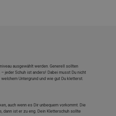
gsniveau ausgew
ä
hlt werden. Generell sollten
n
–
jeder Schuh ist anders! Dabei musst Du nicht
auf welchem Untergrund und wie gut
Du kletterst.
ken, auch wenn es Dir unbequem vorkommt. Die
dann ist er zu eng. Dein Kletterschuh sollte