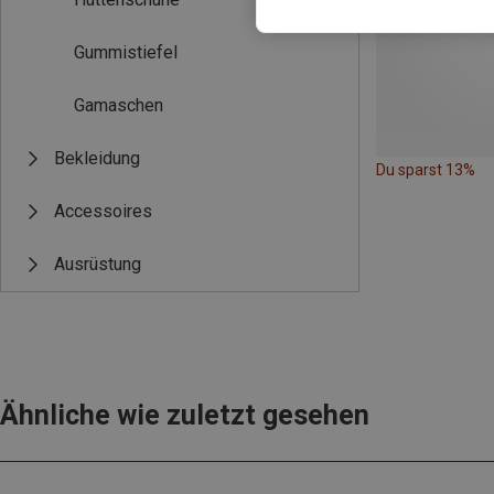
Gummistiefel
Gamaschen
Bekleidung
Du sparst 13%
Accessoires
Ausrüstung
Ähnliche wie zuletzt gesehen