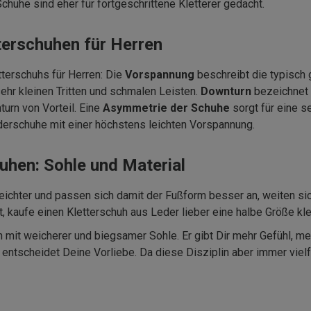
chuhe sind eher f
ü
r fortgeschrittene Kletterer gedacht.
terschuhen für Herren
terschuhs f
ü
r Herren: Die
Vorspannung
beschreibt die typisch 
 sehr kleinen Tritten und schmalen Leisten.
Downturn
bezeichnet 
urn von Vorteil. Eine
Asymmetrie der Schuhe
sorgt f
ü
r eine s
erschuhe mit einer höchstens leichten Vorspannung.
huhen: Sohle und Material
eichter und passen sich damit der Fußform besser an, weiten si
 kaufe einen Kletterschuh aus Leder lieber eine halbe Größe kle
 mit weicherer und biegsamer Sohle. Er gibt Dir mehr Gef
ü
hl, m
entscheidet Deine Vorliebe. Da diese Disziplin aber immer vielf