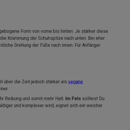
gebogene Form von vorne bis hinten. Je st
ä
rker diese
die Kr
ü
mmung der Schuhspitze nach unten. Bei eher
eitliche Drehung der Füß
e nach innen. Fü
r Anf
ä
nger
ch
ü
ber die Zeit jedoch st
ä
rker als
vegane
iner.
ehr Reibung und somit mehr Halt.
Im Fels
solltest Du
ä
ltiger und komplexer wird, eignet sich ein weicher