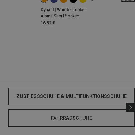
35|36|37|38
39|40|41|42
43|44|45|46
Dynafit | Wandersocken
Alpine Short Socken
16,52 €
ZUSTIEGSSCHUHE & MULTIFUNKTIONSSCHUHE
FAHRRADSCHUHE