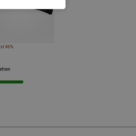
rst 46%
sehen