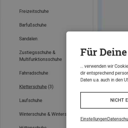
Freizeitschuhe
Barfußschuhe
Sandalen
Für Deine 
Zustiegsschuhe &
Multifunktionsschuhe
… verwenden wir Cookies
Fahrradschuhe
dir entsprechend person
Daten u.a. auch in den 
Kletterschuhe
(3)
NICHT 
Laufschuhe
Winterschuhe & Winterstiefel
Einstellungen
Datenschu
Hüttenschuhe