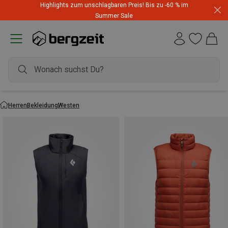
Highlights zum unschlagbaren Preis! Bis zu -60 % im
Summer Sale
Herren
Bekleidung
Westen