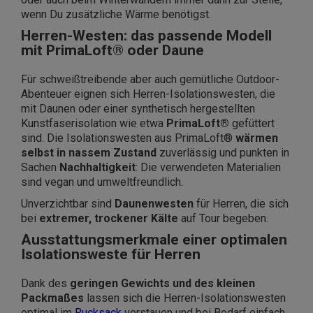
wenn Du zusätzliche Wärme benötigst.
Herren-Westen: das passende Modell
mit PrimaLoft® oder Daune
Für schweißtreibende aber auch gemütliche Outdoor-
Abenteuer eignen sich Herren-Isolationswesten, die
mit Daunen oder einer synthetisch hergestellten
Kunstfaserisolation wie etwa
PrimaLoft®
gefüttert
sind. Die Isolationswesten aus PrimaLoft®
wärmen
selbst in nassem Zustand
zuverlässig und punkten in
Sachen
Nachhaltigkeit
: Die verwendeten Materialien
sind vegan und umweltfreundlich.
Unverzichtbar sind
Daunenwesten
für Herren, die sich
bei
extremer, trockener Kälte
auf Tour begeben.
Ausstattungsmerkmale einer optimalen
Isolationsweste für Herren
Dank des
geringen Gewichts und des kleinen
Packmaßes
lassen sich die Herren-Isolationswesten
optimal im
Rucksack
verstauen und bei Bedarf einfach