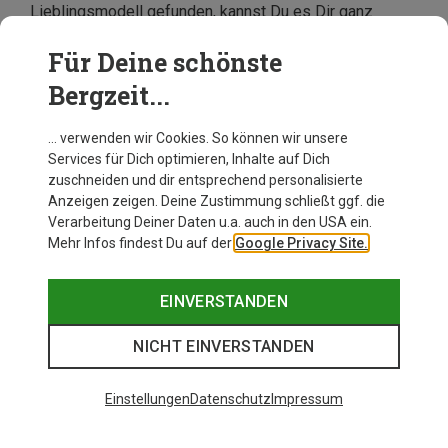
Lieblingsmodell gefunden, kannst Du es Dir ganz
bequem innerhalb weniger Tage nach Hause liefern
lassen. Sind noch Fragen offen, helfen Dir unsere
Für Deine schönste
kompetenten Kollegen vom Kundenservice
gern
Bergzeit...
weiter. Du erreichst sie telefonisch oder über unser
Kontaktformular.
… verwenden wir Cookies. So können wir unsere
Services für Dich optimieren, Inhalte auf Dich
zuschneiden und dir entsprechend personalisierte
Anzeigen zeigen. Deine Zustimmung schließt ggf. die
Verarbeitung Deiner Daten u.a. auch in den USA ein.
Mehr Infos findest Du auf der
Google Privacy Site.
EINVERSTANDEN
NICHT EINVERSTANDEN
Einstellungen
Datenschutz
Impressum