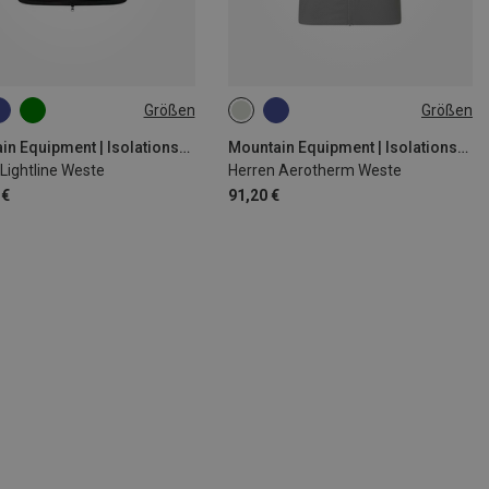
Größen
Größen
M
L
XL
XXL
S
M
L
XL
XXL
Mountain Equipment | Isolationswesten
Mountain Equipment | Isolationswesten
Lightline Weste
Herren Aerotherm Weste
 €
91,20 €