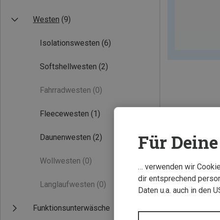
Westen
(9)
Isolationswesten
(6)
Softshellwesten
(2)
Fahrradwesten
(0)
Fleecewesten
(1)
Für Deine 
Daunenwesten
(2)
Wollwesten
(0)
… verwenden wir Cookies
dir entsprechend person
Langlaufwesten
(0)
Daten u.a. auch in den 
Funktionsunterwäsche