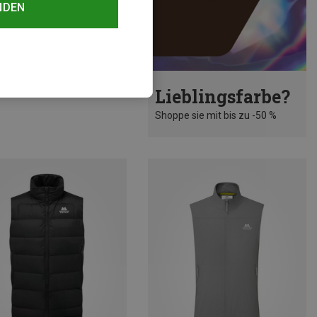
NDEN
rst 18%
Lieblingsfarbe?
Shoppe sie mit bis zu -50 %