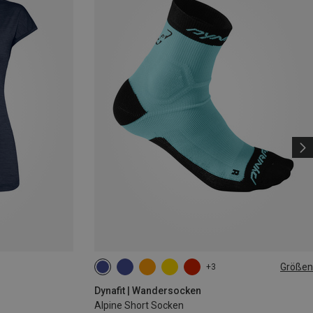
Größen
+3
35|36|37|38
39|40|41|42
43|44|45|46
Dynafit | Wandersocken
Alpine Short Socken