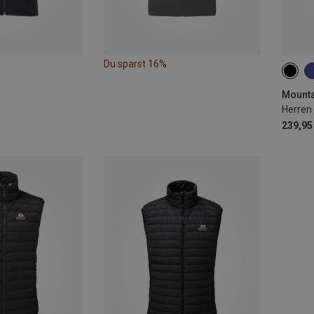
Du sparst 16%
S
Herren 
239,95