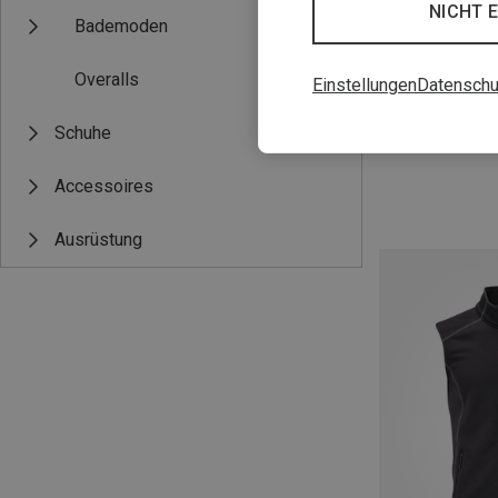
NICHT 
Bademoden
Overalls
Einstellungen
Datenschu
Du sparst 28%
Schuhe
Accessoires
Ausrüstung