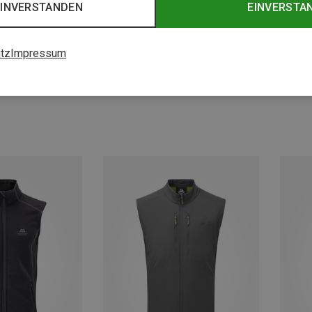
EINVERSTANDEN
EINVERSTA
tz
Impressum
Du sparst 30%
Du spa