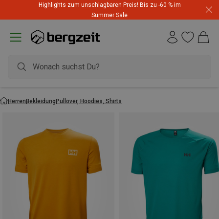
Highlights zum unschlagbaren Preis! Bis zu -60 % im
Summer Sale
Herren
Bekleidung
Pullover, Hoodies, Shirts