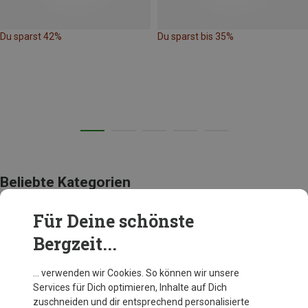
Du sparst 42%
Du sparst bis 35%
Beliebte Kategorien
Für Deine schönste
BEKLEIDUNG
Bergzeit...
… verwenden wir Cookies. So können wir unsere
Services für Dich optimieren, Inhalte auf Dich
zuschneiden und dir entsprechend personalisierte