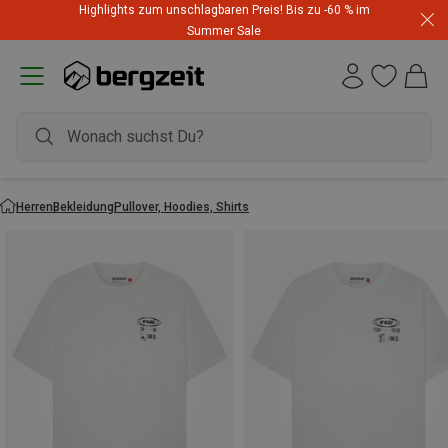
Highlights zum unschlagbaren Preis! Bis zu -60 % im
Summer Sale
Herren
Bekleidung
Pullover, Hoodies, Shirts