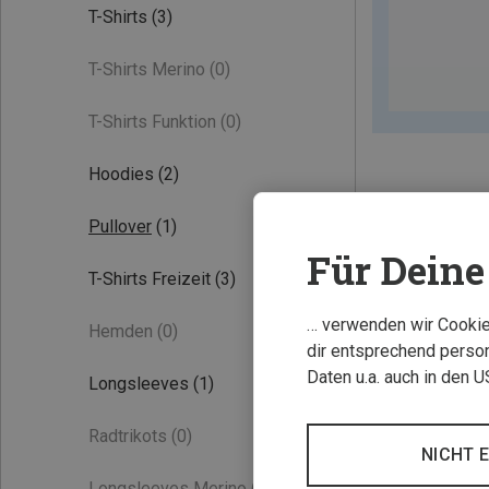
T-Shirts
(3)
T-Shirts Merino
(0)
T-Shirts Funktion
(0)
Hoodies
(2)
Pullover
(1)
Für Deine 
T-Shirts Freizeit
(3)
… verwenden wir Cookies
Hemden
(0)
dir entsprechend person
Daten u.a. auch in den 
Longsleeves
(1)
Radtrikots
(0)
NICHT 
Longsleeves Merino
(0)