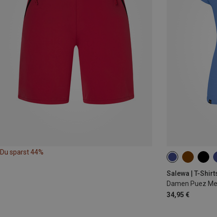
Du sparst 44%
XS
S
M
Salewa | T-Shirt
Damen Puez Mela
34,95 €