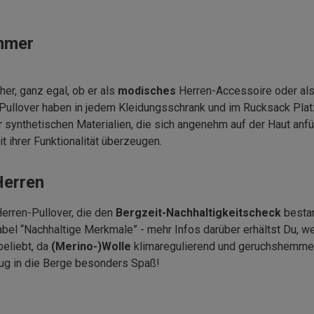
ommer
her, ganz egal, ob er als
modisches
Herren-Accessoire oder al
llover haben in jedem Kleidungsschrank und im Rucksack Platz
synthetischen Materialien, die sich angenehm auf der Haut anfüh
 ihrer Funktionalität überzeugen.
Herren
Herren-Pullover, die den
Bergzeit-Nachhaltigkeitscheck
bestan
bel “Nachhaltige Merkmale” - mehr Infos darüber erhältst Du, w
beliebt, da
(Merino-)Wolle
klimaregulierend und geruchshemmend
flug in die Berge besonders Spaß!