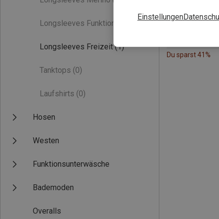
Einstellungen
Datenschu
Longsleeves Funktion
(0)
Longsleeves Freizeit
(1)
Du sparst 41%
Tanktops
(0)
Laufshirts
(0)
Hosen
Westen
Funktionsunterwäsche
Bademoden
Overalls