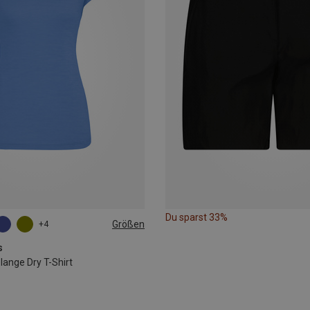
Du sparst 33%
Größen
+4
L
s
nge Dry T-Shirt