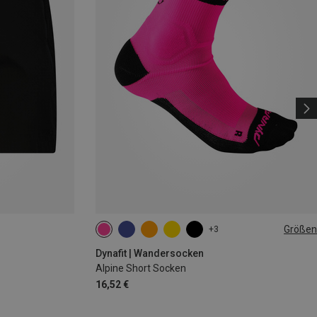
Größen
+3
35|36|37|38
39|40|41|42
43|44|45|46
Dynafit | Wandersocken
Alpine Short Socken
16,52 €