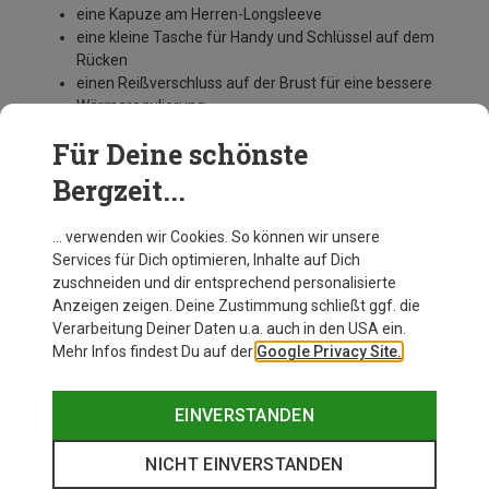
eine Kapuze am Herren-Longsleeve
eine kleine Tasche für Handy und Schlüssel auf dem
Rücken
einen Reißverschluss auf der Brust für eine bessere
Wärmeregulierung
Die besten Longsleeves für Herren von
beliebten
Für Deine schönste
Marken wie Fjällräven, Mammut oder Salewa
Bergzeit...
entdeckst Du online bei Bergzeit. Jetzt Favoriten
wählen und bestellen.
… verwenden wir Cookies. So können wir unsere
Services für Dich optimieren, Inhalte auf Dich
zuschneiden und dir entsprechend personalisierte
Anzeigen zeigen. Deine Zustimmung schließt ggf. die
Verarbeitung Deiner Daten u.a. auch in den USA ein.
Mehr Infos findest Du auf der
Google Privacy Site.
EINVERSTANDEN
NICHT EINVERSTANDEN