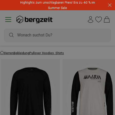
Highlights zum unschlagbaren Preis! Bis zu -60 % im
Summer Sale
Herren
Bekleidung
Pullover, Hoodies, Shirts