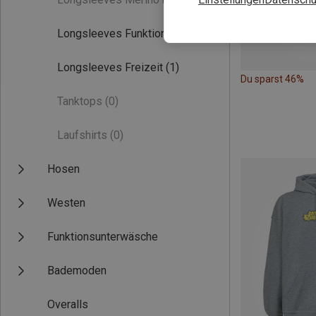
Longsleeves Funktion
(1)
Longsleeves Freizeit
(1)
Du sparst 46%
Tanktops
(0)
Laufshirts
(0)
Hosen
Westen
Funktionsunterwäsche
Bademoden
Overalls