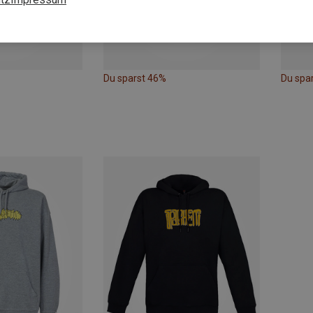
Du sparst 46%
Du spa