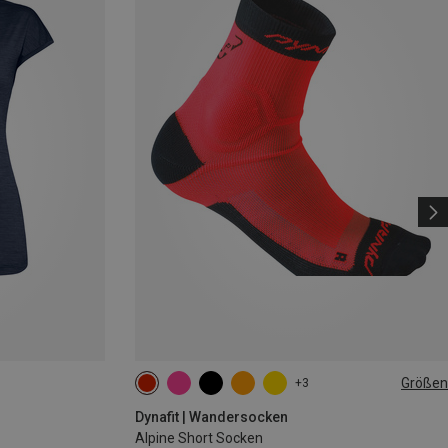
Größen
+3
39|40|41|42
43|44|45|46
Dynafit | Wandersocken
Alpine Short Socken