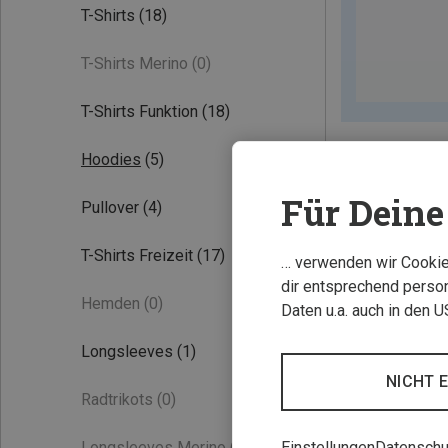
T-Shirts
(18)
T-Shirts Merino
(0)
T-Shirts Funktion
(18)
Hoodies
(5)
Für Deine 
Pullover
(4)
T-Shirts Freizeit
(17)
… verwenden wir Cookies
dir entsprechend person
Hemden
(0)
Daten u.a. auch in den 
Longsleeves
(1)
NICHT 
Radtrikots
(0)
Einstellungen
Datenschu
Longsleeves Merino
(0)