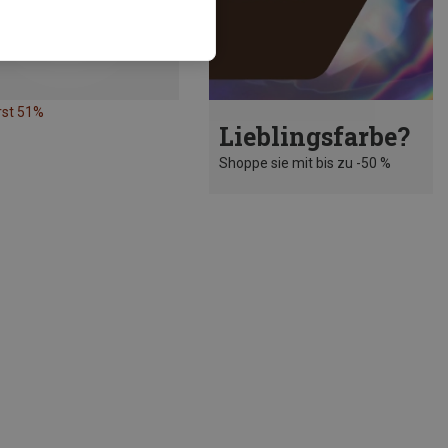
rst 51%
Lieblingsfarbe?
Shoppe sie mit bis zu -50 %