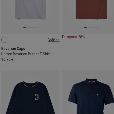
Du sparst 28%
Größen
S
M
L
XL
XXL
Bavarian Caps
Herren Bavarian Burger T-Shirt
36,76 €