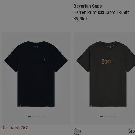
3XL
Bavarian Caps
Herren Pumuckl Lacht T-Shirt
39,95 €
Du sparst 25%
Gr
S
M
L
XL
XXL