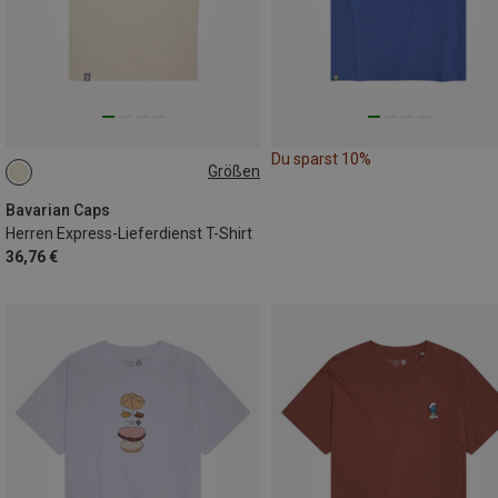
Du sparst 10%
Größen
S
M
L
XL
XXL
3XL
Bavarian Caps
Herren Express-Lieferdienst T-Shirt
36,76 €