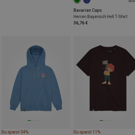
S
L
XL
XXL
3XL
Bavarian Caps
Herren Bayerisch Hell T-Shirt
36,76 €
Du sparst 34%
Du sparst 11%