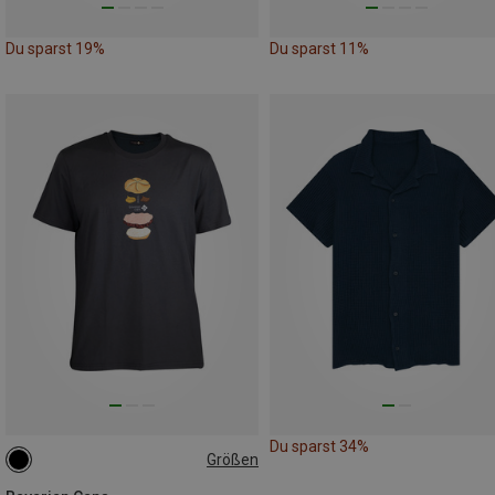
Du sparst 19%
Du sparst 11%
Du sparst 34%
Größen
S
M
L
XL
XXL