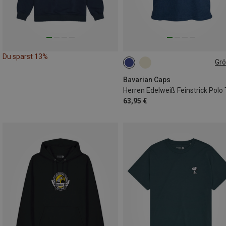
Du sparst 13%
Gr
S
M
L
XL
XXL
Bavarian Caps
63,95 €