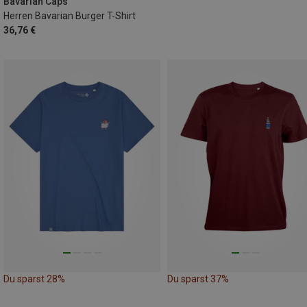
3XL
Bavarian Caps
Herren Bavarian Burger T-Shirt
36,76 €
Du sparst 28%
Du sparst 37%