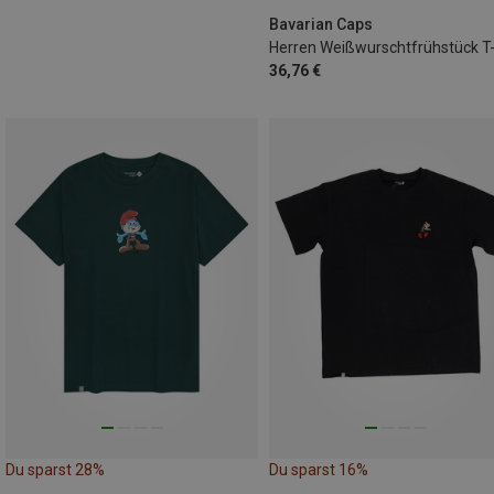
3XL
Bavarian Caps
36,76 €
Du sparst 28%
Du sparst 16%