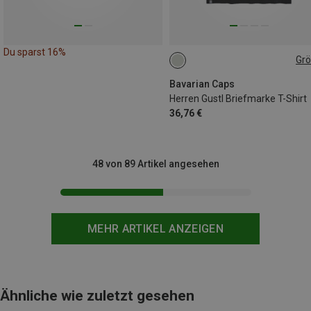
Du sparst 16%
Gr
S
M
L
XL
XXL
3XL
Bavarian Caps
Herren Gustl Briefmarke T-Shirt
36,76 €
48 von 89 Artikel angesehen
MEHR ARTIKEL ANZEIGEN
Ähnliche wie zuletzt gesehen