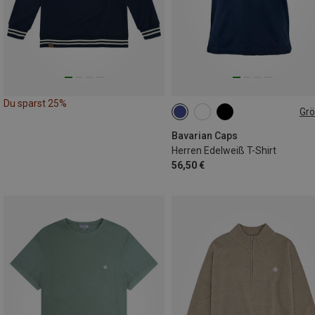
Du sparst 25%
Gr
S
M
L
XL
XXL
Bavarian Caps
Herren Edelweiß T-Shirt
56,50 €