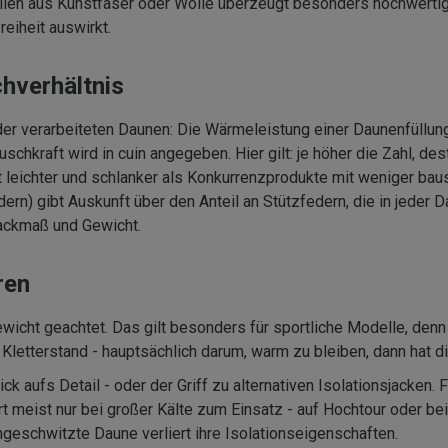
rialien aus Kunstfaser oder Wolle überzeugt besonders hochwer
reiheit auswirkt.
hverhältnis
der verarbeiteten Daunen: Die Wärmeleistung einer Daunenfüllun
hkraft wird in cuin angegeben. Hier gilt: je höher die Zahl, des
t leichter und schlanker als Konkurrenzprodukte mit weniger ba
) gibt Auskunft über den Anteil an Stützfedern, die in jeder Daun
Packmaß und Gewicht.
ren
wicht geachtet. Das gilt besonders für sportliche Modelle, denn 
letterstand - hauptsächlich darum, warm zu bleiben, dann hat die
ck aufs Detail - oder der Griff zu alternativen
Isolationsjacken. 
eist nur bei großer Kälte zum Einsatz - auf Hochtour oder bei 
eschwitzte Daune verliert ihre Isolationseigenschaften.