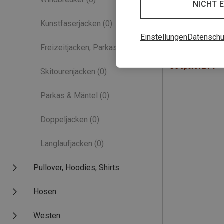
NICHT 
Kunstfaserjacken
(0)
Einstellungen
Datenschu
Freizeitjacken, Parkas
(0)
Du sparst 24%
Skitourenjacken
(0)
Parkas & Mäntel
(0)
Doppeljacken
(0)
Langlaufjacken
(0)
Pullover, Hoodies, Shirts
Hosen
Westen