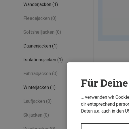
Wanderjacken
(1)
Fleecejacken
(0)
Softshelljacken
(0)
Daunenjacken
(1)
Isolationsjacken
(1)
Fahrradjacken
(0)
Für Deine 
Winterjacken
(1)
… verwenden wir Cookies
Laufjacken
(0)
dir entsprechend person
Daten u.a. auch in den 
Skijacken
(0)
Windbreaker
(0)