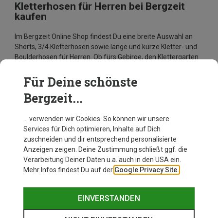
Kletterhosen für Herren bei Bergzeit
kaufen
Im Bergzeit Online Shop findest Du eine breite Auswahl an
Shorts, 3/4 Kletterhosen sowie lange und kurze Kletter- und
Boulderhosen für Herren. Ob fürs Gebirge, den Klettergarten
oder die Boulderhalle: Wir haben
bekannte Hersteller
wie
E9
,
La Sportiva
,
Ortovox
,
Adidas Terrex
,
Mammut
,
Maloja
und
Für Deine schönste
Patagonia
im Sortiment. Sobald Du die passende Herren
Bergzeit...
Kletterhose gefunden hast, steht Deinen Abenteuern in die
Vertikale nichts mehr im Wege.
… verwenden wir Cookies. So können wir unsere
Services für Dich optimieren, Inhalte auf Dich
zuschneiden und dir entsprechend personalisierte
Anzeigen zeigen. Deine Zustimmung schließt ggf. die
Verarbeitung Deiner Daten u.a. auch in den USA ein.
Mehr Infos findest Du auf der
Google Privacy Site.
EINVERSTANDEN