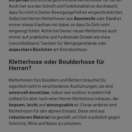
körpernah
und schmal geschnittene Kletterhoose für Herren.
Auch hier wurden Schnitt und Funktionalität so durchdacht,
dass Du nicht in Deiner Bewegungsfreiheit eingeschränkt bist.
Selbst bei Herren Kletterhosen aus
Baumwolle
oder
Cord
ist
immer etwas Elasthan mit dabei, so dass Du Dich nicht
eingeengt fühlst. Achte bei Deiner neuen Kletterhose auch
immer auf praktische und funktionale Details wie etwa
(verschließbare) Taschen für Wertgegenstände oder
anpassbare Bündchen
am Beinabschluss.
Kletterhose oder Boulderhose für
Herren?
Kletterhosen fürs Bouldern und Klettern brauchst Du
eigentlich nicht in verschiedenen Ausführungen, sie sind
universell einsetzbar
, indoor wie outdoor. In jedem Fall
solltest Du aber nach einer Herren Kletterhose schauen, die
bequem, leicht
und
atmungsaktiv
ist. Etwas anderes sind
Kletterhosen für den alpinen Einsatz. Diese sind aus
robusterem Material
hergestellt, um Dich zusätzlich gegen
Schmutz, Wind und Nässe zu schützen.