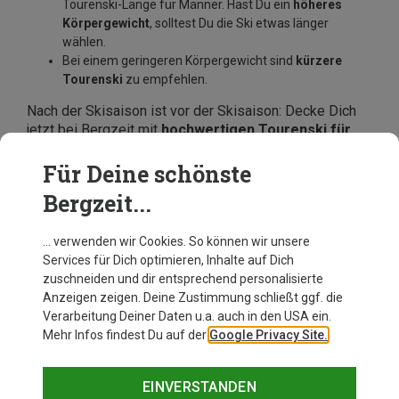
Tourenski-Länge für Männer. Hast Du ein
höheres
Körpergewicht
, solltest Du die Ski etwas länger
wählen.
Bei einem geringeren Körpergewicht sind
kürzere
Tourenski
zu empfehlen.
Nach der Skisaison ist vor der Skisaison: Decke Dich
jetzt bei Bergzeit mit
hochwertigen Tourenski für
Herren
ein und mache schon bald wieder die Pisten
unsicher – jetzt
online entdecken und bestellen
.
Für Deine schönste
Bergzeit...
… verwenden wir Cookies. So können wir unsere
Services für Dich optimieren, Inhalte auf Dich
zuschneiden und dir entsprechend personalisierte
Anzeigen zeigen. Deine Zustimmung schließt ggf. die
Verarbeitung Deiner Daten u.a. auch in den USA ein.
Mehr Infos findest Du auf der
Google Privacy Site.
EINVERSTANDEN