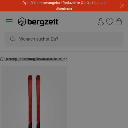
Dynafit Hammerangebot! Reduzierte Outfits für neue
Abenteuer
Herren
Ausrüstung
Skitourenausrüstung