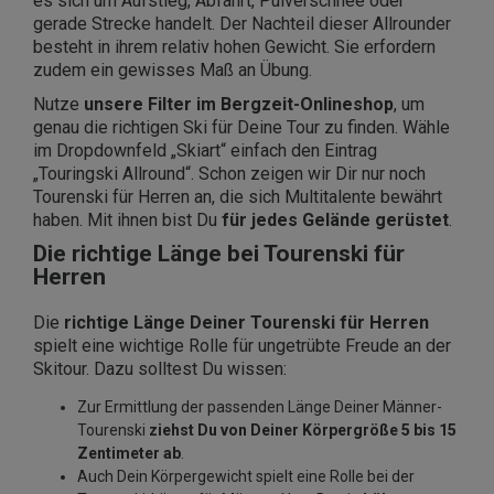
es sich um Aufstieg, Abfahrt, Pulverschnee oder
gerade Strecke handelt. Der Nachteil dieser Allrounder
besteht in ihrem relativ hohen Gewicht. Sie erfordern
zudem ein gewisses Maß an Übung.
Nutze
unsere Filter im Bergzeit-Onlineshop
, um
genau die richtigen Ski für Deine Tour zu finden. Wähle
im Dropdownfeld „Skiart“ einfach den Eintrag
„Touringski Allround“. Schon zeigen wir Dir nur noch
Tourenski für Herren an, die sich Multitalente bewährt
haben. Mit ihnen bist Du
für jedes Gelände gerüstet
.
Die richtige Länge bei Tourenski für
Herren
Die
richtige Länge Deiner Tourenski für Herren
spielt eine wichtige Rolle für ungetrübte Freude an der
Skitour. Dazu solltest Du wissen:
Zur Ermittlung der passenden Länge Deiner Männer-
Tourenski
ziehst Du von Deiner
Körpergröße 5 bis 15
Zentimeter ab
.
Auch Dein Körpergewicht spielt eine Rolle bei der