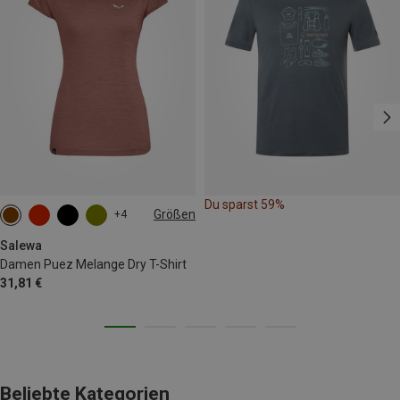
Du sparst 59%
Größen
+4
XS
S
M
L
XL
XXL
Salewa
Damen Puez Melange Dry T-Shirt
31,81 €
Beliebte Kategorien