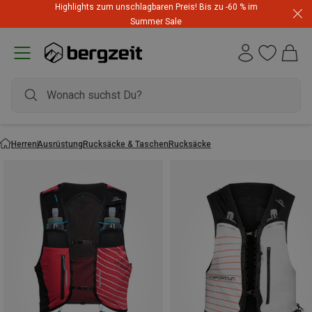
Highlights zum unschlagbaren Preis! Bis zu -60 % im
Summer Sale
Herren
Ausrüstung
Rucksäcke & Taschen
Rucksäcke